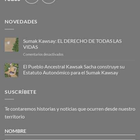
NOVEDADES
Sumak Kawsay: EL DERECHO DE TODAS LAS
VIDAS
en
Comentarios desactivados
Sumak
Kawsay:
El Pueblo Ancestral Kawsak Sacha construye su
EL
Estatuto Autonómico para el Sumak Kawsay
DERECHO
No
DE
hay
TODAS
comentarios
SUSCRÍBETE
en
LAS
El
VIDAS
Pueblo
Ancestral
Kawsak
Te contaremos historias y noticias que ocurren desde nuestro
Sacha
construye
territorio
su
Estatuto
Autonómico
NOMBRE
para
el
Sumak