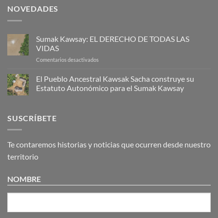
NOVEDADES
Sumak Kawsay: EL DERECHO DE TODAS LAS
VIDAS
en
Comentarios desactivados
Sumak
Kawsay:
El Pueblo Ancestral Kawsak Sacha construye su
EL
Estatuto Autonómico para el Sumak Kawsay
DERECHO
No
DE
hay
TODAS
comentarios
SUSCRÍBETE
en
LAS
El
VIDAS
Pueblo
Ancestral
Kawsak
Te contaremos historias y noticias que ocurren desde nuestro
Sacha
construye
territorio
su
Estatuto
Autonómico
NOMBRE
para
el
Sumak
Kawsay