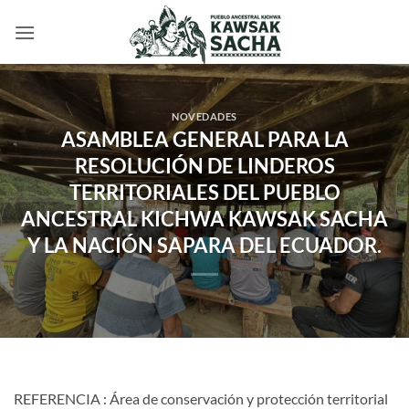
Saltar
al
contenido
NOVEDADES
ASAMBLEA GENERAL PARA LA
RESOLUCIÓN DE LINDEROS
TERRITORIALES DEL PUEBLO
ANCESTRAL KICHWA KAWSAK SACHA
Y LA NACIÓN SAPARA DEL ECUADOR.
REFERENCIA : Área de conservación y protección territorial