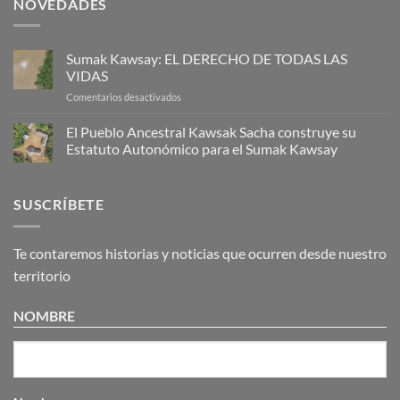
NOVEDADES
Sumak Kawsay: EL DERECHO DE TODAS LAS
VIDAS
en
Comentarios desactivados
Sumak
Kawsay:
El Pueblo Ancestral Kawsak Sacha construye su
EL
Estatuto Autonómico para el Sumak Kawsay
DERECHO
No
DE
hay
TODAS
comentarios
SUSCRÍBETE
en
LAS
El
VIDAS
Pueblo
Ancestral
Kawsak
Te contaremos historias y noticias que ocurren desde nuestro
Sacha
construye
territorio
su
Estatuto
Autonómico
NOMBRE
para
el
Sumak
Kawsay