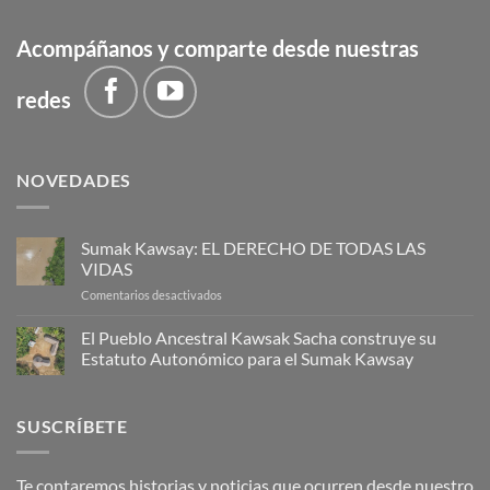
Acompáñanos y comparte desde nuestras
redes
NOVEDADES
Sumak Kawsay: EL DERECHO DE TODAS LAS
VIDAS
en
Comentarios desactivados
Sumak
Kawsay:
El Pueblo Ancestral Kawsak Sacha construye su
EL
Estatuto Autonómico para el Sumak Kawsay
DERECHO
No
DE
hay
TODAS
comentarios
SUSCRÍBETE
en
LAS
El
VIDAS
Pueblo
Ancestral
Kawsak
Te contaremos historias y noticias que ocurren desde nuestro