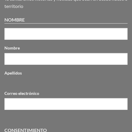
Sacha
construye
territorio
su
Estatuto
Autonómico
NOMBRE
para
el
Sumak
Kawsay
Nombre
Apellidos
Correo electrónico
CONSENTIMIENTO